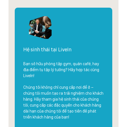
Hệ sinh thái tại LiveIn
Bạn sở hữu phòng tập gym, quán café, hay
địa điểm tụ tập lý tưởng? Hãy hợp tác cùng
LiveIn!
Chúng tôi không chỉ cung cấp nơi để ở –
chúng tôi muốn tạo ra trải nghiệm cho khách
hàng. Hãy tham gia hệ sinh thái của chúng
tôi, cung cấp các đặc quyền cho khách hàng
dài hạn của chúng tôi để tạo tiền đề phát
triển khách hàng của bạn!